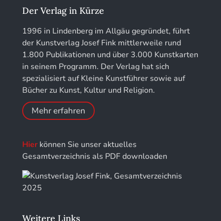
Jahrbuch des Landkreises Lindau
Der Verlag in Kürze
Jahresschriften der DGC Deutsche Gesellschaft
1996 in Lindenberg im Allgäu gegründet, führt
für Chronometrie
der Kunstverlag Josef Fink mittlerweile rund
1.800 Publikationen und über 3.000 Kunstkarten
Jahrbuch der Stiftung Thüringer Schlösser und
in seinem Programm. Der Verlag hat sich
Gärten
spezialisiert auf Kleine Kunstführer sowie auf
Bücher zu Kunst, Kultur und Religion.
Mehr erfahren
Hier
können Sie unser aktuelles
Gesamtverzeichnis als PDF downloaden
Weitere Links