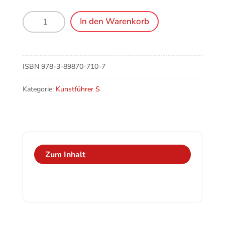
Sulzberg/Vorarlberg
In den Warenkorb
(A),
Pfarrkirche
und
Kapellen
ISBN
978-3-89870-710-7
Menge
Kategorie:
Kunstführer S
Zum Inhalt