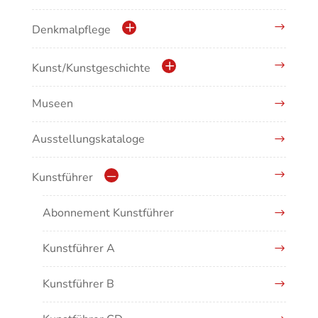
Denkmalpflege
Kulturdenkmale in Baden-Württemberg
Kunst/Kunstgeschichte
Museen
Antike/Mittelalter
Ausstellungskataloge
Renaissance/Barock/19. Jahrhundert
Moderne/Gegenwartskunst
Kunstführer
Übergreifende Darstellungen
Abonnement Kunstführer
Kunstführer A
Kunstführer B