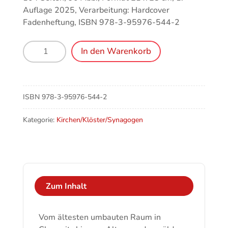
Auflage 2025, Verarbeitung: Hardcover
Fadenheftung, ISBN 978-3-95976-544-2
Schätze
In den Warenkorb
entdecken.
Kleinode
in
Chemnitzer
ISBN
978-3-95976-544-2
Kirchen
Menge
Kategorie:
Kirchen/Klöster/Synagogen
Zum Inhalt
Vom ältesten umbauten Raum in