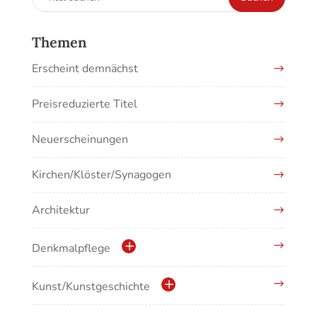
nach:
Themen
Erscheint demnächst
Preisreduzierte Titel
Neuerscheinungen
Kirchen/Klöster/Synagogen
Architektur
Denkmalpflege
Kulturdenkmale in Baden-Württemberg
Kunst/Kunstgeschichte