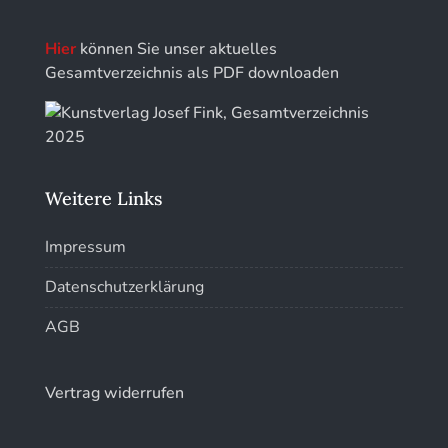
Kunstführer S
Hier
können Sie unser aktuelles
Kunstführer Sch
Gesamtverzeichnis als PDF downloaden
Kunstführer St
Kunstführer T-V
Weitere Links
Kunstführer W
Impressum
Kunstführer XYZ
Datenschutzerklärung
AGB
Vertrag widerrufen