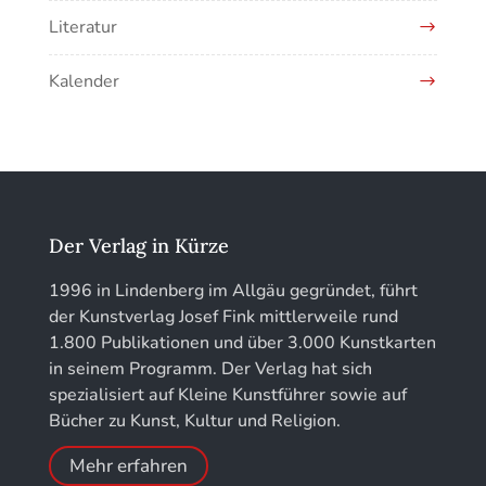
Kunstführer G
Literatur
EOTHEN
Kunstführer H
Kalender
Jahrbuch des Vereins für Christliche Kunst in
Kunstführer IJ
München
Kunstführer K
löhe:porträts
Kunstführer L
Jahrbuch des Landkreises Lindau
Der Verlag in Kürze
Kunstführer M
Jahresschriften der DGC Deutsche Gesellschaft
1996 in Lindenberg im Allgäu gegründet, führt
für Chronometrie
der Kunstverlag Josef Fink mittlerweile rund
Kunstführer NO
1.800 Publikationen und über 3.000 Kunstkarten
Jahrbuch der Stiftung Thüringer Schlösser und
in seinem Programm. Der Verlag hat sich
Gärten
Kunstführer PQ
spezialisiert auf Kleine Kunstführer sowie auf
Bücher zu Kunst, Kultur und Religion.
Kunstführer R
Mehr erfahren