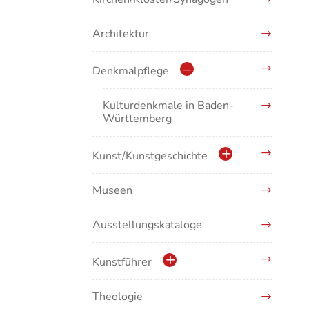
Architektur
Denkmalpflege
Kulturdenkmale in Baden-
Württemberg
Kunst/Kunstgeschichte
Museen
Antike/Mittelalter
Ausstellungskataloge
Renaissance/Barock/19.
Jahrhundert
Kunstführer
Moderne/Gegenwartskunst
Theologie
Abonnement Kunstführer
Übergreifende Darstellungen