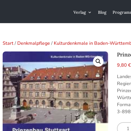
Verlag
Blog
Program
Start
/
Denkmalpflege
/
Kulturdenkmale in Baden-Württem
Prinz
9,80
Lande
Regier
Prinze
Württe
Format
3-898
Prinze