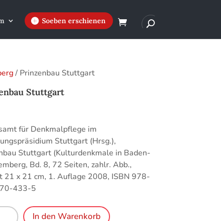
m
Soeben erschienen
berg
/ Prinzenbau Stuttgart
enbau Stuttgart
€
samt für Denkmalpflege im
ungspräsidium Stuttgart (Hrsg.),
nbau Stuttgart (Kulturdenkmale in Baden-
mberg, Bd. 8, 72 Seiten, zahlr. Abb.,
 21 x 21 cm, 1. Auflage 2008, ISBN 978-
70-433-5
nbau
In den Warenkorb