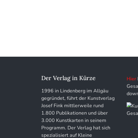
Kunstführer L
Jahrbuch des Landkreises Lindau
Kunstführer M
Jahresschriften der DGC
Deutsche Gesellschaft für
Chronometrie
Kunstführer NO
Jahrbuch der Stiftung Thüringer
Kunstführer PQ
Schlösser und Gärten
Kunstführer R
Der Verlag in Kürze
Hier
Gesa
Kunstführer S
1996 in Lindenberg im Allgäu
down
gegründet, führt der Kunstverlag
Kunstführer Sch
Josef Fink mittlerweile rund
1.800 Publikationen und über
Kunstführer St
3.000 Kunstkarten in seinem
Programm. Der Verlag hat sich
Kunstführer T-V
spezialisiert auf Kleine