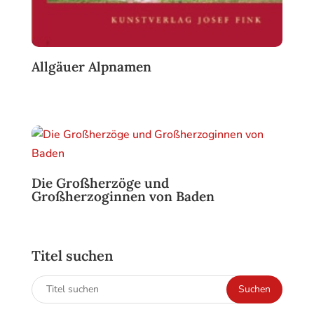
Allgäuer Alpnamen
Ursprünglicher
Aktueller
Preis
Preis
war:
ist:
14,80 €
6,00 €.
Die Großherzöge und
Großherzoginnen von Baden
Titel suchen
Suchen
Suchen
nach: