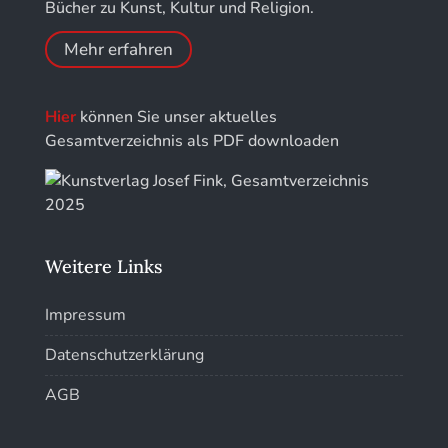
Bücher zu Kunst, Kultur und Religion.
Kunstführer Sch
Mehr erfahren
Kunstführer St
Hier
können Sie unser aktuelles
Kunstführer T-V
Gesamtverzeichnis als PDF downloaden
Kunstführer W
Kunstführer XYZ
Weitere Links
Impressum
Datenschutzerklärung
AGB