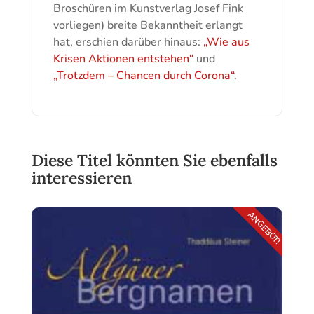
Broschüren im Kunstverlag Josef Fink
vorliegen) breite Bekanntheit erlangt
hat, erschien darüber hinaus:
„Wie aus
Krisen Aktionen entstehen“
und
„Trotzdem – Chancen durch Corona“
.
Diese Titel könnten Sie ebenfalls
interessieren
ANGEBOT!