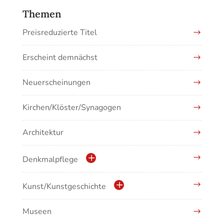
Themen
Preisreduzierte Titel
Erscheint demnächst
Neuerscheinungen
Kirchen/Klöster/Synagogen
Architektur
Denkmalpflege
Kulturdenkmale in Baden-Württemberg
Kunst/Kunstgeschichte
Museen
Antike/Mittelalter