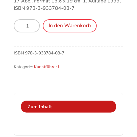
17 Abb., Format 13,6 x 19 cm, 1. Auflage 1999,
ISBN 978-3-933784-08-7
Luxemburg,
In den Warenkorb
Kathedrale,
Kreuzwegbilder
von
Felix
ISBN
978-3-933784-08-7
Baumhauer
Menge
Kategorie:
Kunstführer L
Zum Inhalt