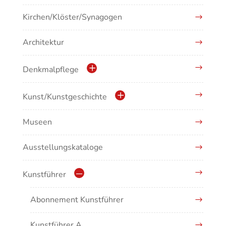
Kirchen/Klöster/Synagogen
Architektur
Denkmalpflege
Kulturdenkmale in Baden-Württemberg
Kunst/Kunstgeschichte
Museen
Antike/Mittelalter
Ausstellungskataloge
Renaissance/Barock/19. Jahrhundert
Moderne/Gegenwartskunst
Kunstführer
Übergreifende Darstellungen
Abonnement Kunstführer
Kunstführer A