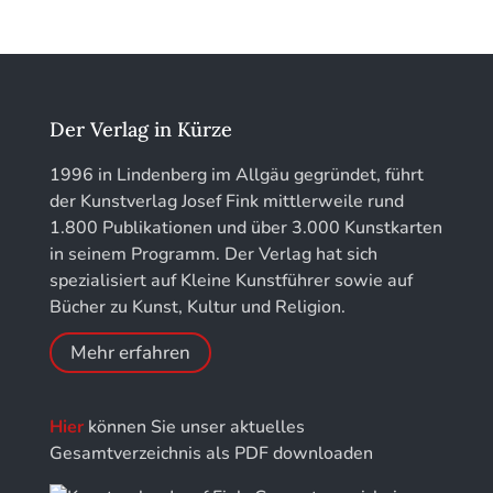
München
löhe:porträts
Jahrbuch des Landkreises Lindau
Der Verlag in Kürze
Jahresschriften der DGC Deutsche Gesellschaft
1996 in Lindenberg im Allgäu gegründet, führt
für Chronometrie
der Kunstverlag Josef Fink mittlerweile rund
1.800 Publikationen und über 3.000 Kunstkarten
Jahrbuch der Stiftung Thüringer Schlösser und
in seinem Programm. Der Verlag hat sich
Gärten
spezialisiert auf Kleine Kunstführer sowie auf
Bücher zu Kunst, Kultur und Religion.
Mehr erfahren
Hier
können Sie unser aktuelles
Gesamtverzeichnis als PDF downloaden