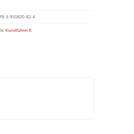
an
e
78-3-931820-82-4
ie:
Kunstführer K