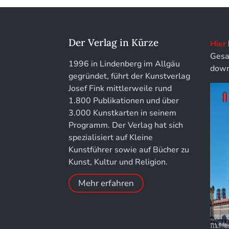
löhe:porträts
Jahrbuch des Landkreises Lindau
Der Verlag in Kürze
Hier
Gesa
Jahresschriften der DGC
1996 in Lindenberg im Allgäu
down
Deutsche Gesellschaft für
gegründet, führt der Kunstverlag
Chronometrie
Josef Fink mittlerweile rund
1.800 Publikationen und über
Jahrbuch der Stiftung Thüringer
3.000 Kunstkarten in seinem
Schlösser und Gärten
Programm. Der Verlag hat sich
spezialisiert auf Kleine
Kunstführer sowie auf Bücher zu
Kunst, Kultur und Religion.
Mehr erfahren