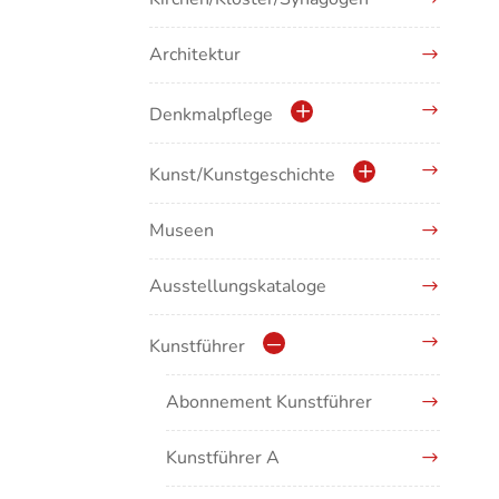
Architektur
Denkmalpflege
Kulturdenkmale in Baden-
Kunst/Kunstgeschichte
Württemberg
Museen
Antike/Mittelalter
Ausstellungskataloge
Renaissance/Barock/19.
Jahrhundert
Kunstführer
Moderne/Gegenwartskunst
Abonnement Kunstführer
Übergreifende Darstellungen
Kunstführer A