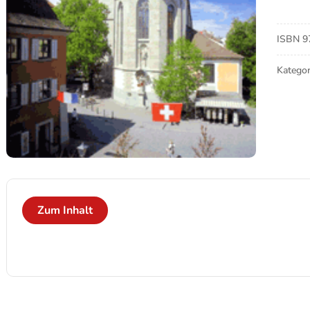
Steph
Meng
ISBN
9
Kategor
Zum Inhalt