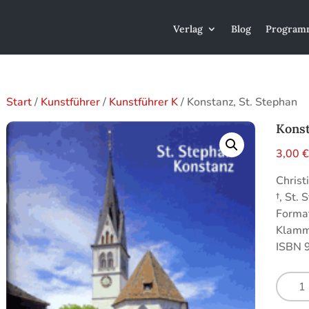
Verlag
Blog
Program
Start
/
Kunstführer
/
Kunstführer K
/ Konstanz, St. Stephan
Konst
3,00
Christ
†, St.
Format
Klamme
ISBN 
Konsta
St.