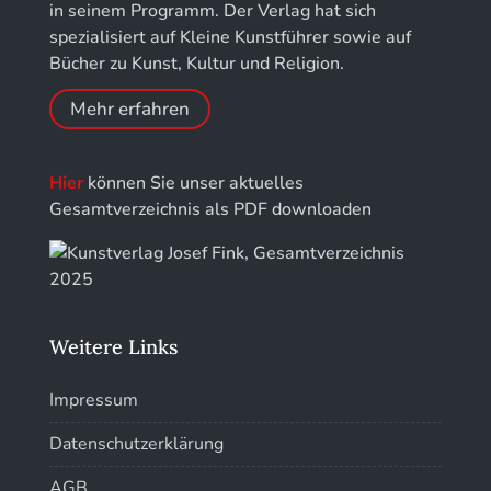
Jahrbuch der Stiftung Thüringer Schlösser und
in seinem Programm. Der Verlag hat sich
Gärten
Kunstführer PQ
spezialisiert auf Kleine Kunstführer sowie auf
Bücher zu Kunst, Kultur und Religion.
Kunstführer R
Mehr erfahren
Kunstführer S
Hier
können Sie unser aktuelles
Kunstführer Sch
Gesamtverzeichnis als PDF downloaden
Kunstführer St
Kunstführer T-V
Weitere Links
Kunstführer W
Impressum
Kunstführer XYZ
Datenschutzerklärung
AGB