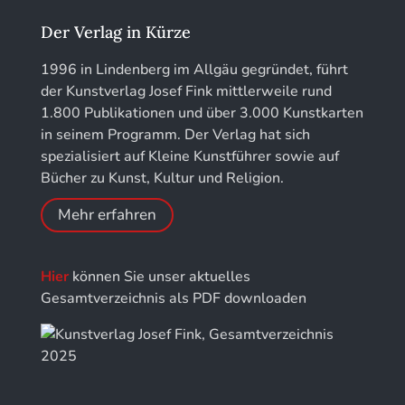
Jahrbuch des Landkreises Lindau
Der Verlag in Kürze
Jahresschriften der DGC Deutsche Gesellschaft
1996 in Lindenberg im Allgäu gegründet, führt
für Chronometrie
der Kunstverlag Josef Fink mittlerweile rund
1.800 Publikationen und über 3.000 Kunstkarten
Jahrbuch der Stiftung Thüringer Schlösser und
in seinem Programm. Der Verlag hat sich
Gärten
spezialisiert auf Kleine Kunstführer sowie auf
Bücher zu Kunst, Kultur und Religion.
Mehr erfahren
Hier
können Sie unser aktuelles
Gesamtverzeichnis als PDF downloaden