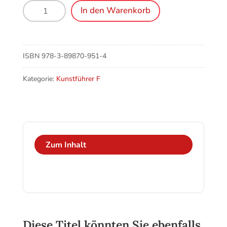
Freiburg
In den Warenkorb
im
Breisgau,
La
Cáthedrale
ISBN
978-3-89870-951-4
Menge
Kategorie:
Kunstführer F
Zum Inhalt
Diese Titel könnten Sie ebenfalls