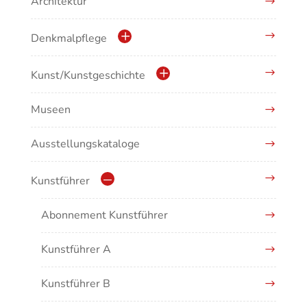
Architektur
Denkmalpflege
Kulturdenkmale in Baden-Württemberg
Kunst/Kunstgeschichte
Museen
Antike/Mittelalter
Ausstellungskataloge
Renaissance/Barock/19. Jahrhundert
Moderne/Gegenwartskunst
Kunstführer
Übergreifende Darstellungen
Abonnement Kunstführer
Kunstführer A
Kunstführer B