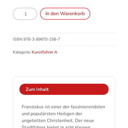
Franziskus
In den Warenkorb
in
Assisi
-
Auf
ISBN
978-3-89870-158-7
den
Spuren
Kategorie:
Kunstführer A
des
großen
Heiligen
Menge
Zum Inhalt
Franziskus ist einer der faszinierendsten
und populärsten Heiligen der
ungeteilten Christenheit. Der neue
Stadtführer bietet in acht kleinen