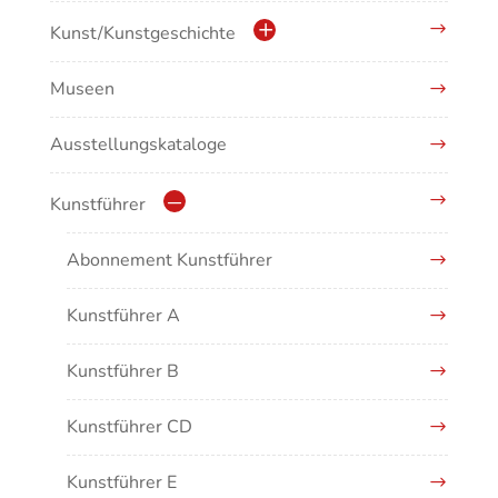
Kulturdenkmale in Baden-Württemberg
Kunst/Kunstgeschichte
Museen
Antike/Mittelalter
Ausstellungskataloge
Renaissance/Barock/19. Jahrhundert
Moderne/Gegenwartskunst
Kunstführer
Übergreifende Darstellungen
Abonnement Kunstführer
Kunstführer A
Kunstführer B
Kunstführer CD
Kunstführer E