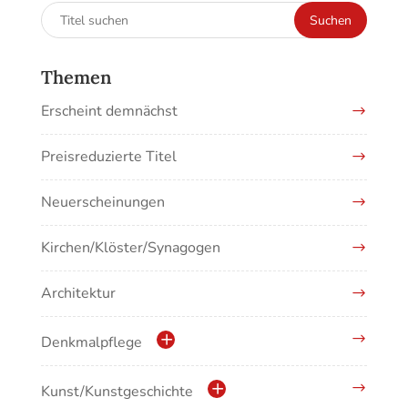
Suchen
Suchen
nach:
Themen
Erscheint demnächst
Preisreduzierte Titel
Neuerscheinungen
Kirchen/Klöster/Synagogen
Architektur
Denkmalpflege
Kulturdenkmale in Baden-Württemberg
Kunst/Kunstgeschichte