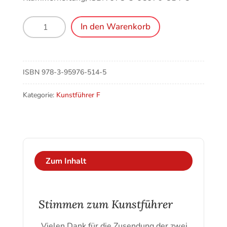
Feldkirch-
In den Warenkorb
Tisis
(A),
St.
Michael
ISBN
978-3-95976-514-5
Menge
Kategorie:
Kunstführer F
Zum Inhalt
Stimmen zum Kunstführer
„Vielen Dank für die Zusendung der zwei