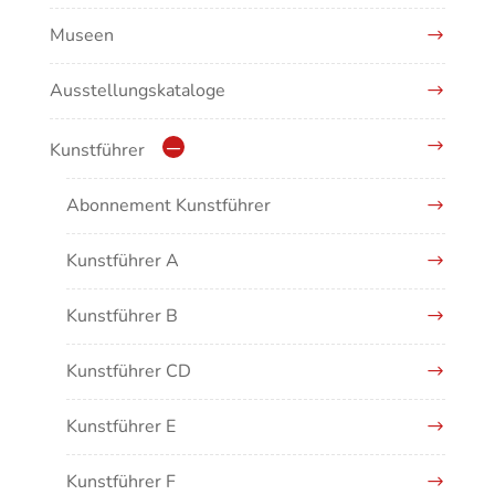
Museen
Antike/Mittelalter
Ausstellungskataloge
Renaissance/Barock/19. Jahrhundert
Moderne/Gegenwartskunst
Kunstführer
Übergreifende Darstellungen
Abonnement Kunstführer
Kunstführer A
Kunstführer B
Kunstführer CD
Kunstführer E
Kunstführer F