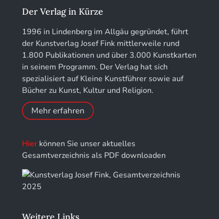
Kunstführer L
Jahrbuch des Landkreises Lindau
Der Verlag in Kürze
Kunstführer M
Jahresschriften der DGC Deutsche Gesellschaft
1996 in Lindenberg im Allgäu gegründet, führt
für Chronometrie
der Kunstverlag Josef Fink mittlerweile rund
Kunstführer NO
1.800 Publikationen und über 3.000 Kunstkarten
Jahrbuch der Stiftung Thüringer Schlösser und
in seinem Programm. Der Verlag hat sich
Gärten
Kunstführer PQ
spezialisiert auf Kleine Kunstführer sowie auf
Bücher zu Kunst, Kultur und Religion.
Kunstführer R
Mehr erfahren
Kunstführer S
Hier
können Sie unser aktuelles
Kunstführer Sch
Gesamtverzeichnis als PDF downloaden
Kunstführer St
Kunstführer T-V
Weitere Links