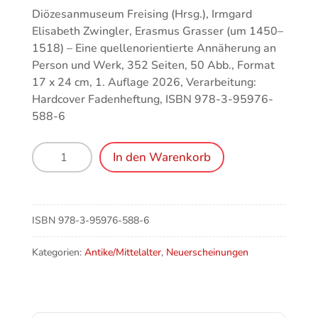
Diözesanmuseum Freising (Hrsg.), Irmgard
Elisabeth Zwingler, Erasmus Grasser (um 1450–
1518) – Eine quellenorientierte Annäherung an
Person und Werk, 352 Seiten, 50 Abb., Format
17 x 24 cm, 1. Auflage 2026, Verarbeitung:
Hardcover Fadenheftung, ISBN 978-3-95976-
588-6
Erasmus
In den Warenkorb
Grasser
(um
1450–
1518)
ISBN
978-3-95976-588-6
–
Eine
Kategorien:
Antike/Mittelalter
,
Neuerscheinungen
quellenorientierte
Annäherung
an