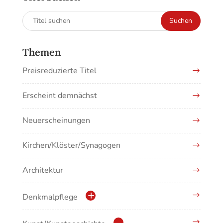
Suchen
Suchen
nach:
Themen
Preisreduzierte Titel
Erscheint demnächst
Neuerscheinungen
Kirchen/Klöster/Synagogen
Architektur
Denkmalpflege
Kulturdenkmale in Baden-Württemberg