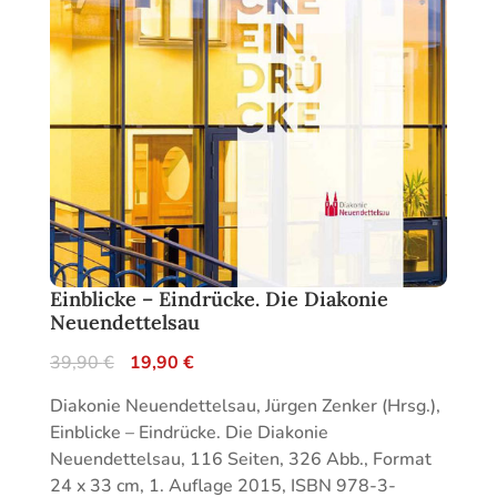
Einblicke – Eindrücke. Die Diakonie
Neuendettelsau
Ursprünglicher
Aktueller
39,90
€
19,90
€
Preis
Preis
Diakonie Neuendettelsau, Jürgen Zenker (Hrsg.),
war:
ist:
Einblicke – Eindrücke. Die Diakonie
39,90 €
19,90 €.
Neuendettelsau, 116 Seiten, 326 Abb., Format
24 x 33 cm, 1. Auflage 2015, ISBN 978-3-