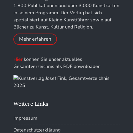
Kunstführer R
1.800 Publikationen und über 3.000 Kunstkarten
Jahrbuch der Stiftung Thüringer Schlösser und
in seinem Programm. Der Verlag hat sich
Gärten
Kunstführer S
spezialisiert auf Kleine Kunstführer sowie auf
Bücher zu Kunst, Kultur und Religion.
Kunstführer Sch
Mehr erfahren
Kunstführer St
Hier
können Sie unser aktuelles
Kunstführer T-V
Gesamtverzeichnis als PDF downloaden
Kunstführer W
Kunstführer XYZ
Weitere Links
Impressum
Datenschutzerklärung