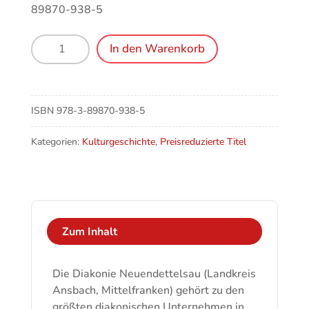
89870-938-5
Einblicke
In den Warenkorb
–
Eindrücke.
Die
Diakonie
ISBN
978-3-89870-938-5
Neuendettelsau
Menge
Kategorien:
Kulturgeschichte
,
Preisreduzierte Titel
Zum Inhalt
Die Diakonie Neuendettelsau (Landkreis
Ansbach, Mittelfranken) gehört zu den
größten diakonischen Unternehmen in