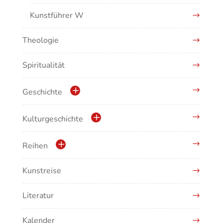
Kunstführer W
Theologie
Kunstführer XYZ
Spiritualität
Geschichte
Geschichte der Stadt Waldshut
Kulturgeschichte
Krippen
Reihen
Musikgeschichte
Kunstreise
Schriftenreihe des Bayerischen Landesamtes
für Denkmalpflege
Literatur
EOTHEN
Kalender