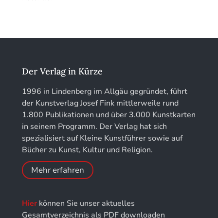
Jahrbuch des Vereins für Christliche Kunst in
München
löhe:porträts
Jahrbuch des Landkreises Lindau
Der Verlag in Kürze
Jahresschriften der DGC Deutsche Gesellschaft
1996 in Lindenberg im Allgäu gegründet, führt
für Chronometrie
der Kunstverlag Josef Fink mittlerweile rund
1.800 Publikationen und über 3.000 Kunstkarten
Jahrbuch der Stiftung Thüringer Schlösser und
in seinem Programm. Der Verlag hat sich
Gärten
spezialisiert auf Kleine Kunstführer sowie auf
Bücher zu Kunst, Kultur und Religion.
Mehr erfahren
Hier
können Sie unser aktuelles
Gesamtverzeichnis als PDF downloaden