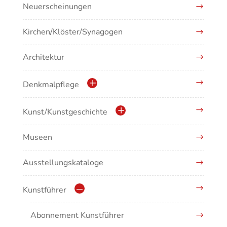
Neuerscheinungen
Kirchen/Klöster/Synagogen
Architektur
Denkmalpflege
Kulturdenkmale in Baden-Württemberg
Kunst/Kunstgeschichte
Museen
Antike/Mittelalter
Ausstellungskataloge
Renaissance/Barock/19. Jahrhundert
Moderne/Gegenwartskunst
Kunstführer
Übergreifende Darstellungen
Abonnement Kunstführer