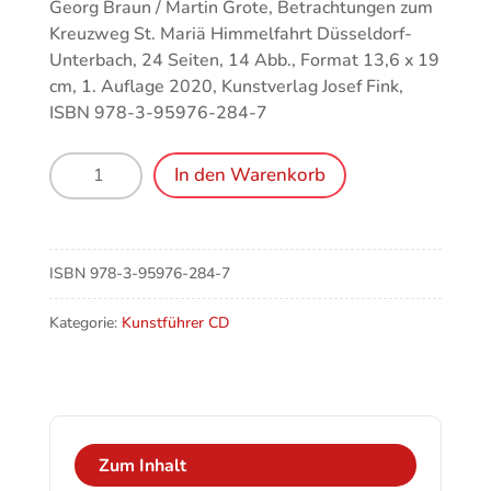
Georg Braun / Martin Grote, Betrachtungen zum
Kreuzweg St. Mariä Himmelfahrt Düsseldorf-
Unterbach, 24 Seiten, 14 Abb., Format 13,6 x 19
cm, 1. Auflage 2020, Kunstverlag Josef Fink,
ISBN 978-3-95976-284-7
Düsseldorf-
In den Warenkorb
Unterbach,
St.
Mariä
Himmelfahrt
ISBN
978-3-95976-284-7
–
Betrachtungen
Kategorie:
Kunstführer CD
zum
Kreuzweg
Menge
Zum Inhalt