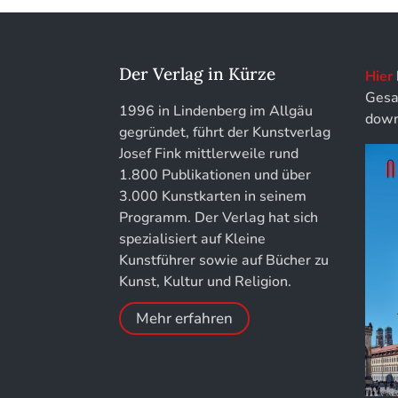
löhe:porträts
Jahrbuch des Landkreises Lindau
Der Verlag in Kürze
Hier
Gesa
Jahresschriften der DGC
1996 in Lindenberg im Allgäu
down
Deutsche Gesellschaft für
gegründet, führt der Kunstverlag
Chronometrie
Josef Fink mittlerweile rund
1.800 Publikationen und über
Jahrbuch der Stiftung Thüringer
3.000 Kunstkarten in seinem
Schlösser und Gärten
Programm. Der Verlag hat sich
spezialisiert auf Kleine
Kunstführer sowie auf Bücher zu
Kunst, Kultur und Religion.
Mehr erfahren