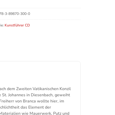
irche
nes
78-3-89870-300-0
e
ie:
Kunstführer CD
ach dem Zweiten Vatikanischen Konzil
e St. Johannes in Diesenbach, geweiht
eiherr von Branca wollte hier, im
Schlichtheit das Element der
 Materialien wie Mauerwerk, Putz und