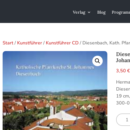
Verlag
Blog
Program
Start
/
Kunstführer
/
Kunstführer CD
/ Diesenbach, Kath. Pfar
Diese
Joha
3,50
Herman
Diesen
19 cm
300-0
Diesen
Kath.