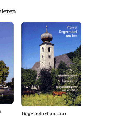
sieren
e
Degerndorf am Inn,