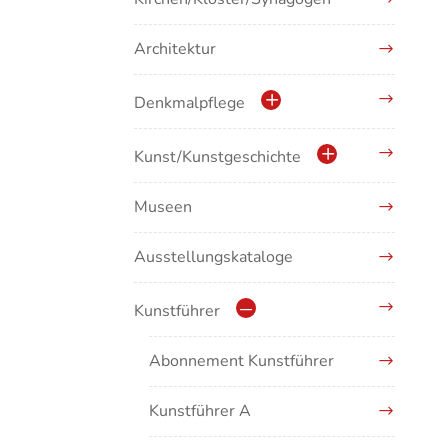
Architektur
Denkmalpflege
Kulturdenkmale in Baden-
Kunst/Kunstgeschichte
Württemberg
Museen
Antike/Mittelalter
Ausstellungskataloge
Renaissance/Barock/19.
Jahrhundert
Kunstführer
Moderne/Gegenwartskunst
Abonnement Kunstführer
Übergreifende Darstellungen
Kunstführer A