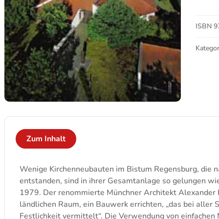
Pfarrk
St.
Johan
ISBN
9
Meng
Kategor
Zum Inhalt
Wenige Kirchenneubauten im Bistum Regensburg, die n
entstanden, sind in ihrer Gesamtanlage so gelungen wi
1979. Der renommierte Münchner Architekt Alexander Fr
ländlichen Raum, ein Bauwerk errichten, „das bei aller 
Festlichkeit vermittelt“. Die Verwendung von einfachen