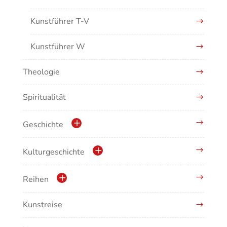
Kunstführer T-V
Kunstführer W
Theologie
Kunstführer XYZ
Spiritualität
Geschichte
Geschichte der Stadt Waldshut
Kulturgeschichte
Krippen
Reihen
Musikgeschichte
Kunstreise
Schriftenreihe des Bayerischen Landesamtes
für Denkmalpflege