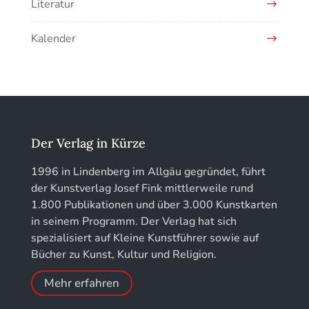
Literatur
EOTHEN
Kalender
Jahrbuch des Vereins für Christliche Kunst in
München
löhe:porträts
Jahrbuch des Landkreises Lindau
Der Verlag in Kürze
Jahresschriften der DGC Deutsche Gesellschaft
1996 in Lindenberg im Allgäu gegründet, führt
für Chronometrie
der Kunstverlag Josef Fink mittlerweile rund
1.800 Publikationen und über 3.000 Kunstkarten
Jahrbuch der Stiftung Thüringer Schlösser und
in seinem Programm. Der Verlag hat sich
Gärten
spezialisiert auf Kleine Kunstführer sowie auf
Bücher zu Kunst, Kultur und Religion.
Mehr erfahren