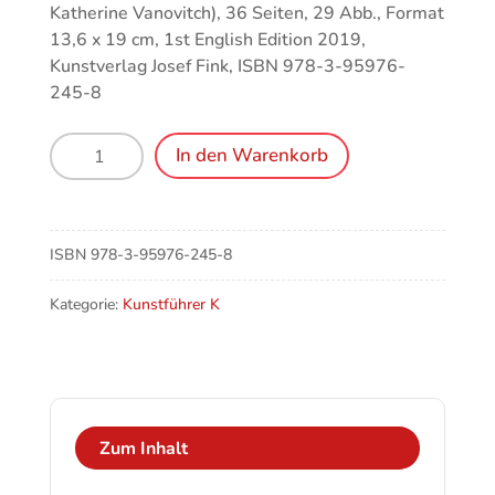
Katherine Vanovitch), 36 Seiten, 29 Abb., Format
13,6 x 19 cm, 1st English Edition 2019,
Kunstverlag Josef Fink, ISBN 978-3-95976-
245-8
Cologne
In den Warenkorb
(Köln),
The
former
Jesuit
ISBN
978-3-95976-245-8
Church
of
Kategorie:
Kunstführer K
St
Mary
of
the
Assumption
Zum Inhalt
Menge