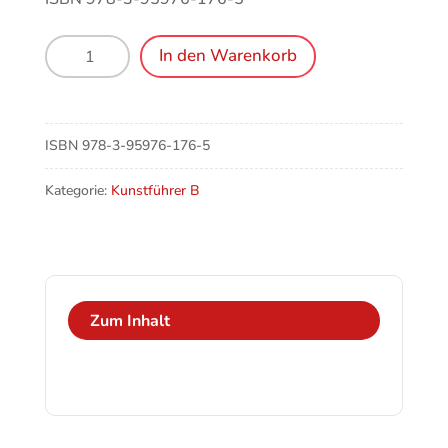
Bildstein
In den Warenkorb
(A),
Basilika
Maria
Bildstein
ISBN
978-3-95976-176-5
Menge
Kategorie:
Kunstführer B
Zum Inhalt