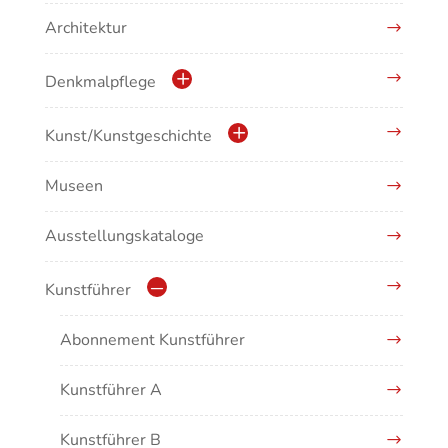
Architektur
Denkmalpflege
Kulturdenkmale in Baden-Württemberg
Kunst/Kunstgeschichte
Museen
Antike/Mittelalter
Ausstellungskataloge
Renaissance/Barock/19. Jahrhundert
Moderne/Gegenwartskunst
Kunstführer
Übergreifende Darstellungen
Abonnement Kunstführer
Kunstführer A
Kunstführer B