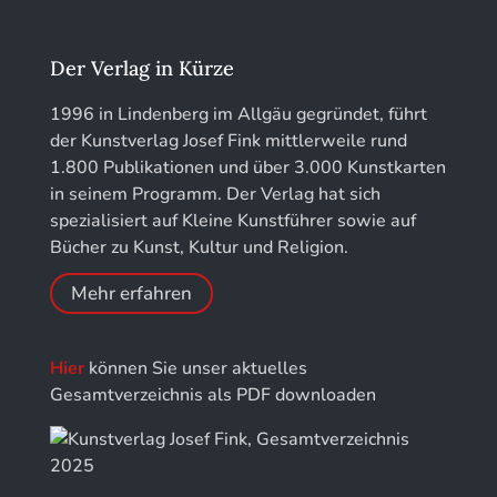
Jahrbuch des Landkreises Lindau
Der Verlag in Kürze
Jahresschriften der DGC Deutsche Gesellschaft
1996 in Lindenberg im Allgäu gegründet, führt
für Chronometrie
der Kunstverlag Josef Fink mittlerweile rund
1.800 Publikationen und über 3.000 Kunstkarten
Jahrbuch der Stiftung Thüringer Schlösser und
in seinem Programm. Der Verlag hat sich
Gärten
spezialisiert auf Kleine Kunstführer sowie auf
Bücher zu Kunst, Kultur und Religion.
Mehr erfahren
Hier
können Sie unser aktuelles
Gesamtverzeichnis als PDF downloaden