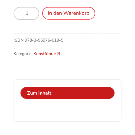
Baden-
In den Warenkorb
Baden-
Steinbach,
Pfarrkirche
St.
ISBN
978-3-95976-019-5
Jakobus
Menge
Kategorie:
Kunstführer B
Zum Inhalt