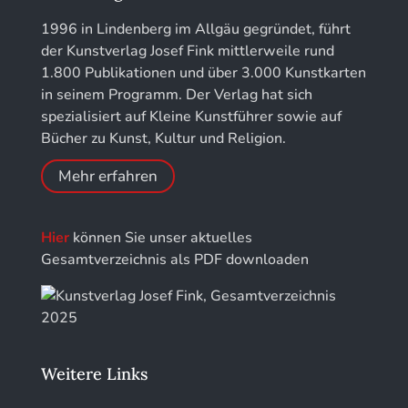
Jahresschriften der DGC Deutsche Gesellschaft
1996 in Lindenberg im Allgäu gegründet, führt
für Chronometrie
der Kunstverlag Josef Fink mittlerweile rund
1.800 Publikationen und über 3.000 Kunstkarten
Jahrbuch der Stiftung Thüringer Schlösser und
in seinem Programm. Der Verlag hat sich
Gärten
spezialisiert auf Kleine Kunstführer sowie auf
Bücher zu Kunst, Kultur und Religion.
Mehr erfahren
Hier
können Sie unser aktuelles
Gesamtverzeichnis als PDF downloaden
Weitere Links