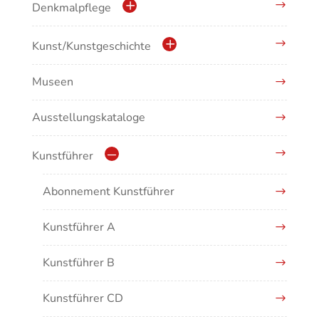
Denkmalpflege
Kulturdenkmale in Baden-Württemberg
Kunst/Kunstgeschichte
Museen
Antike/Mittelalter
Ausstellungskataloge
Renaissance/Barock/19. Jahrhundert
Moderne/Gegenwartskunst
Kunstführer
Übergreifende Darstellungen
Abonnement Kunstführer
Kunstführer A
Kunstführer B
Kunstführer CD