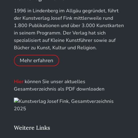
Jahresschriften der DGC Deutsche Gesellschaft
1996 in Lindenberg im Allgäu gegründet, führt
für Chronometrie
der Kunstverlag Josef Fink mittlerweile rund
1.800 Publikationen und über 3.000 Kunstkarten
Jahrbuch der Stiftung Thüringer Schlösser und
in seinem Programm. Der Verlag hat sich
Gärten
spezialisiert auf Kleine Kunstführer sowie auf
Bücher zu Kunst, Kultur und Religion.
Mehr erfahren
Hier
können Sie unser aktuelles
Gesamtverzeichnis als PDF downloaden
Weitere Links