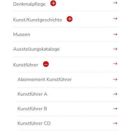
Denkmalpflege
Kulturdenkmale in Baden-Württemberg
Kunst/Kunstgeschichte
Museen
Antike/Mittelalter
Ausstellungskataloge
Renaissance/Barock/19. Jahrhundert
Moderne/Gegenwartskunst
Kunstführer
Übergreifende Darstellungen
Abonnement Kunstführer
Kunstführer A
Kunstführer B
Kunstführer CD