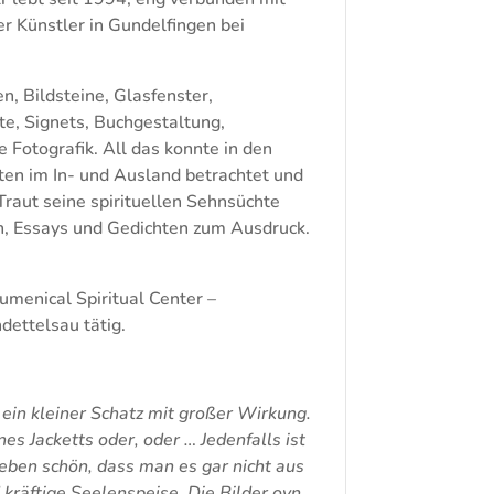
r Künstler in Gundelfingen bei
en, Bildsteine, Glasfenster,
e, Signets, Buchgestaltung,
Fotografik. All das konnte in den
ten im In- und Ausland betrachtet und
raut seine spirituellen Sehnsüchte
n, Essays und Gedichten zum Ausdruck.
cumenical Spiritual Center –
ettelsau tätig.
 ein kleiner Schatz mit großer Wirkung.
es Jacketts oder, oder … Jedenfalls ist
eben schön, dass man es gar nicht aus
kräftige Seelenspeise. Die Bilder ovn