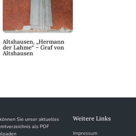
Altshausen, „Hermann
der Lahme“ – Graf von
Altshausen
Weitere Links
können Sie unser aktuelles
mtverzeichnis als PDF
Impressum
loaden