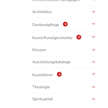
Architektur
Denkmalpflege
Kulturdenkmale in Baden-
Kunst/Kunstgeschichte
Württemberg
Museen
Antike/Mittelalter
Ausstellungskataloge
Renaissance/Barock/19.
Jahrhundert
Kunstführer
Moderne/Gegenwartskunst
Theologie
Abonnement Kunstführer
Übergreifende Darstellungen
Spiritualität
Kunstführer A