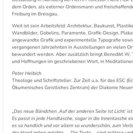
dem Orden, als externer Ordensmann und freischaffende
Freiburg im Breisgau.
Weit ist sein Arbeitsfeld: Architektur, Baukunst, Plastik
Wandbilder, Gobelins, Paramente, Grafik-Design, Plakat
angewandte Grafik und experimentelle Typografie sowie 
vergangenen Jahrzehnten in Ausstellungen an vielen Or
bewundert werden. Aber zusätzlich bringt Benedikt W. T
und Hoffnungen im geschriebenen Wort, in Meditatione
Peter Helbich
Theologe und Schriftsteller. Zur Zeit u.a. für das ESC (E
Ökumenisches Geistliches Zentrum) der Diakonie Neuend
„Das neue Bändchen ‚Auf der anderen Seite ist Licht‘ ist
Es passt in jede Handtasche, sogar in die Innentasche ein
es so handlich und vor allem so wunderschön, zum Verli
der Hand geben möchte. … Die Texte … sind zeitlose und 