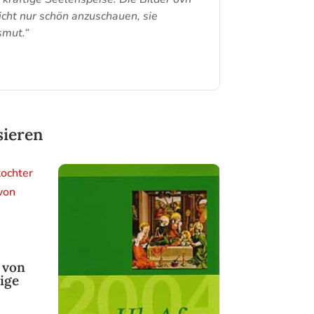
icht nur schön anzuschauen, sie
smut.“
sieren
 von
ige