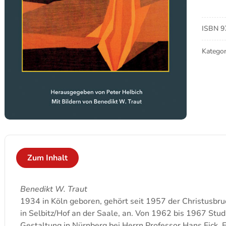
ander
Seite
ist
ISBN
9
Licht
Meng
Kategor
Zum Inhalt
Benedikt W. Traut
1934 in Köln geboren, gehört seit 1957 der Christusbr
in Selbitz/Hof an der Saale, an. Von 1962 bis 1967 Stu
Gestaltung in Nürnberg bei Herrn Professor Hans Fick. E