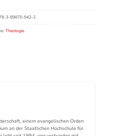
en
78-3-89870-942-2
e
ie:
Theologie
uderschaft, einem evangelischen Orden
dium an der Staatlichen Hochschule für
r lebt seit 1994, eng verbunden mit