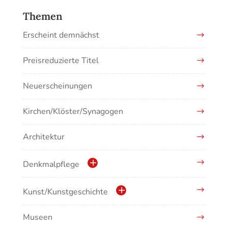
Themen
Erscheint demnächst
Preisreduzierte Titel
Neuerscheinungen
Kirchen/Klöster/Synagogen
Architektur
Denkmalpflege
Kulturdenkmale in Baden-Württemberg
Kunst/Kunstgeschichte
Museen
Antike/Mittelalter