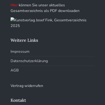
Hier
können Sie unser aktuelles
Kunstführer Sch
Gesamtverzeichnis als PDF downloaden
Kunstführer St
Kunstführer T-V
Weitere Links
Kunstführer W
Impressum
Kunstführer XYZ
Datenschutzerklärung
AGB
Vertrag widerrufen
Kontakt