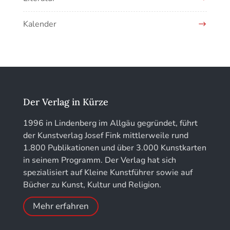
EOTHEN
Kunstführer H
Kalender
Jahrbuch des Vereins für Christliche Kunst in
Kunstführer IJ
München
Kunstführer K
löhe:porträts
Kunstführer L
Jahrbuch des Landkreises Lindau
Der Verlag in Kürze
Kunstführer M
Jahresschriften der DGC Deutsche Gesellschaft
1996 in Lindenberg im Allgäu gegründet, führt
für Chronometrie
der Kunstverlag Josef Fink mittlerweile rund
Kunstführer NO
1.800 Publikationen und über 3.000 Kunstkarten
Jahrbuch der Stiftung Thüringer Schlösser und
in seinem Programm. Der Verlag hat sich
Gärten
Kunstführer PQ
spezialisiert auf Kleine Kunstführer sowie auf
Bücher zu Kunst, Kultur und Religion.
Kunstführer R
Mehr erfahren
Kunstführer S