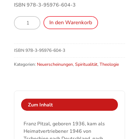
ISBN 978-3-95976-604-3
90
In den Warenkorb
Jahre
Franz
Pitzal
–
ISBN
978-3-95976-604-3
21.02.2026
Menge
Kategorien:
Neuerscheinungen
,
Spiritualität
,
Theologie
Zum Inhalt
Franz Pitzal, geboren 1936, kam als
Heimatvertriebener 1946 von
Tschechien nach Deutschland, nach